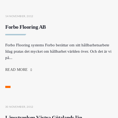
14 NOVEMBER, 2012
Forbo Flooring AB
Forbo Flooring systems Forbo berättar om sitt hållbarhetsarbete
Idag pratas det mycket om hållbarhet världen över. Och det är vi
på
...
READ MORE
30 NOVEMBER, 2012
Länsstyrelsen Västra Götalands län