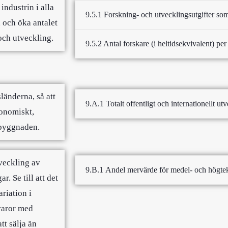
industrin i alla
9.5.1 Forskning- och utvecklingsutgifter s
 och öka antalet
och utveckling.
9.5.2 Antal forskare (i heltidsekvivalent) pe
länderna, så att
9.A.1 Totalt offentligt och internationellt utv
konomiskt,
utbyggnaden.
veckling av
9.B.1 Andel mervärde för medel- och högtekn
. Se till att det
ariation i
varor med
tt sälja än