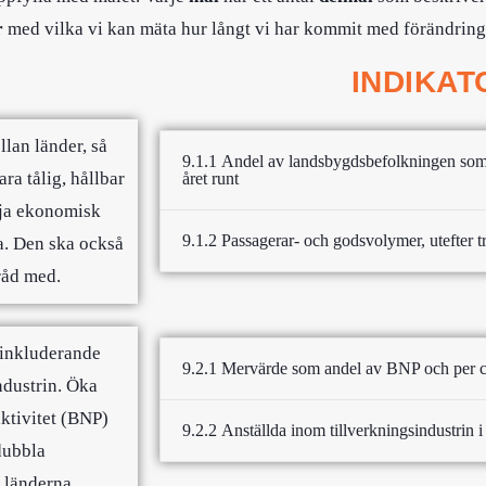
r
med vilka vi kan mäta hur långt vi har kommit med förändring
INDIKA
lan länder, så
9.1.1 Andel av landsbygdsbefolkningen som
ara tålig, hållbar
året runt
ödja ekonomisk
9.1.2 Passagerar- och godsvolymer, utefter tr
a. Den ska också
r råd med.
r inkluderande
9.2.1 Mervärde som andel av BNP och per c
ndustrin. Öka
ktivitet (BNP)
9.2.2 Anställda inom tillverkningsindustrin i p
dubbla
 länderna.