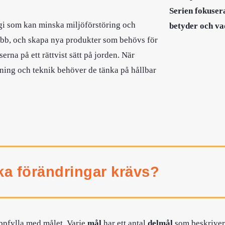
Serien fokuser
ogi som kan minska miljöförstöring och
betyder och va
obb, och skapa nya produkter som behövs för
erna på ett rättvist sätt på jorden. När
kning och teknik behöver de tänka på hållbar
lka förändringar krävs?
uppfylla med målet. Varje
mål
har ett antal
delmål
som beskriver