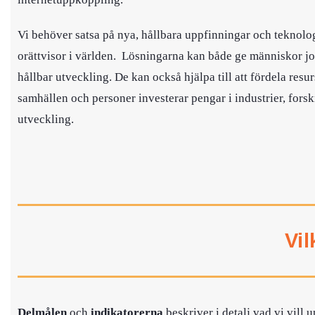
Vi behöver satsa på nya, hållbara uppfinningar och teknol
orättvisor i världen. Lösningarna kan både ge människor j
hållbar utveckling. De kan också hjälpa till att fördela resurs
samhällen och personer investerar pengar i industrier, fors
utveckling.
Vi
Delmålen
och
indikatorerna
beskriver i detalj vad vi vill 