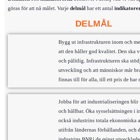
göras för att nå målet. Varje
delmål
har ett antal
indikatore
DELMÅL
Bygg ut infrastrukturen inom och mel
att den håller god kvalitet. Den ska v
och pålitlig. Infrastrukturen ska st
utveckling och att människor mår br
finnas till för alla, till ett pris de ha
Jobba för att industrialiseringen bli
och hållbar. Öka sysselsättningen i i
också industrins totala ekonomiska a
utifrån ländernas förhållanden, och 
industrins BNP i de minst utvecklade