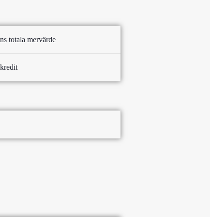
ins totala mervärde
kredit